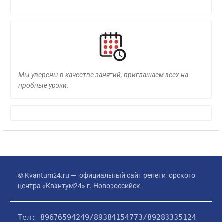
Мы уверены в качестве занятий, приглашаем всех на
пробные уроки.
© Kvantum24.ru — официальный сайт репетиторского
центра «Квантум24» г. Новороссийск
Тел: 89676594249/89384154773/89283335124