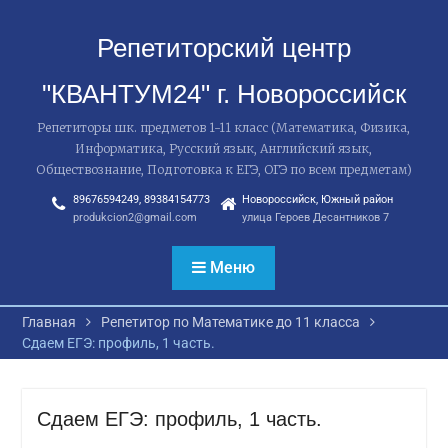
Перейти
к
Репетиторский центр
содержимому
"КВАНТУМ24" г. Новороссийск
Репетиторы шк. предметов 1-11 класс (Математика, Физика,
Информатика, Русский язык, Английский язык,
Обществознание, Подготовка к ЕГЭ, ОГЭ по всем предметам)
89676594249, 89384154773
Новороссийск, Южный район
produkcion2@gmail.com
улица Героев Десантников 7
Меню
Главная
Репетитор по Математике до 11 класса
Сдаем ЕГЭ: профиль, 1 часть.
Сдаем ЕГЭ: профиль, 1 часть.