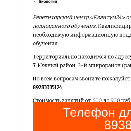
Биология
Репетиторский центр «Квантум24» о
полноценного обучения.
Квалифициро
необходимую информационную подде
обучения.
Территориально находимся по адрес
7
. Южный район, 3-й микрорайон (ра
По всем вопросам звоните пожалуйст
89283335124
Стоимость занятий от 600 до 900 рубл
Телефон д
Качество обучения гарантируем
893