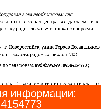
борудован всем необходимым для
ванный персонал центра, всегда окажет всю
ржку родителям и ученикам по вопросам
у:
г. Новороссийск, улица Героев Десантников
йон самолета, рядом со школой N10)
а по телефонам:
89676594249 ; 89384154773 ;
ей/час (в зависимости от предмета и класса).
ля информации:
84154773