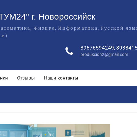
ТУМ24" г. Новороссийск
(Математика, Физика, Информатика, Русский яз
ам)
89676594249, 893841
produkcion2@gmail.com
енки
Отзывы
Наши контакты