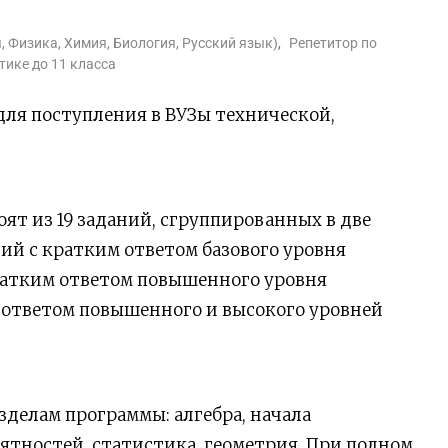
я, Физика, Химия, Биология, Русский язык)
,
Репетитор по
ике до 11 класса
ля поступления в ВУЗы технической,
ят из 19 заданий, сгруппированных в две
ний с кратким ответом базового уровня
кратким ответом повышенного уровня
 ответом повышенного и высокого уровней
зделам программы: алгебра, начала
ятностей, статистика, геометрия. При полном