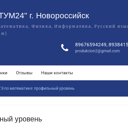
ТУМ24" г. Новороссийск
(Математика, Физика, Информатика, Русский яз
ам)
89676594249, 893841
produkcion2@gmail.com
енки
Отзывы
Наши контакты
ГЭ по математике: профильный уровень
ьный уровень