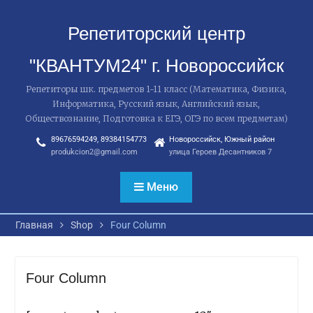
Перейти
к
Репетиторский центр
содержимому
"КВАНТУМ24" г. Новороссийск
Репетиторы шк. предметов 1-11 класс (Математика, Физика,
Информатика, Русский язык, Английский язык,
Обществознание, Подготовка к ЕГЭ, ОГЭ по всем предметам)
89676594249, 89384154773
Новороссийск, Южный район
produkcion2@gmail.com
улица Героев Десантников 7
Меню
Главная
Shop
Four Column
Four Column