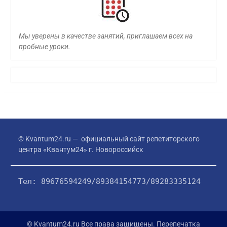
Мы уверены в качестве занятий, приглашаем всех на
пробные уроки.
© Kvantum24.ru — официальный сайт репетиторского
центра «Квантум24» г. Новороссийск
Тел: 89676594249/89384154773/89283335124
© Kvantum24.ru Все права защищены. Перепечатка