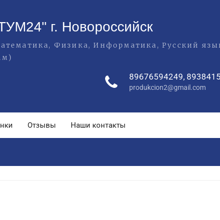
ТУМ24" г. Новороссийск
(Математика, Физика, Информатика, Русский яз
ам)
89676594249, 893841
produkcion2@gmail.com
енки
Отзывы
Наши контакты