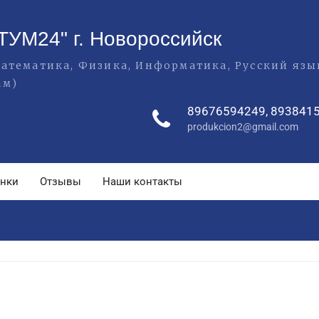
ТУМ24" г. Новороссийск
(Математика, Физика, Информатика, Русский яз
ам)
89676594249, 893841
produkcion2@gmail.com
енки
Отзывы
Наши контакты