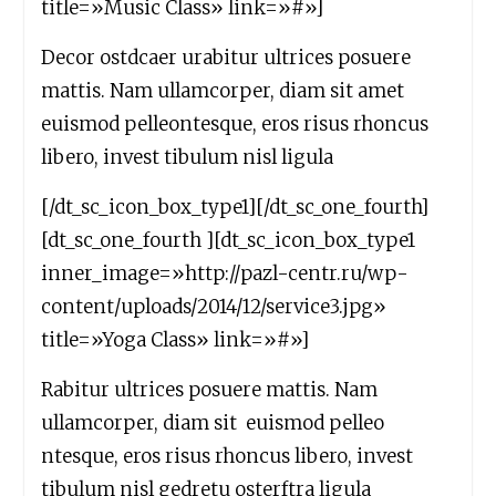
title=»Music Class» link=»#»]
Decor ostdcaer urabitur ultrices posuere
mattis. Nam ullamcorper, diam sit amet
euismod pelleontesque, eros risus rhoncus
libero, invest tibulum nisl ligula
[/dt_sc_icon_box_type1][/dt_sc_one_fourth]
[dt_sc_one_fourth ][dt_sc_icon_box_type1
inner_image=»http://pazl-centr.ru/wp-
content/uploads/2014/12/service3.jpg»
title=»Yoga Class» link=»#»]
Rabitur ultrices posuere mattis. Nam
ullamcorper, diam sit euismod pelleo
ntesque, eros risus rhoncus libero, invest
tibulum nisl gedretu osterftra ligula