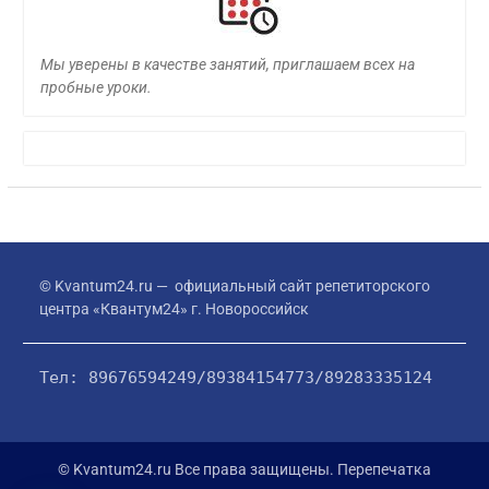
Мы уверены в качестве занятий, приглашаем всех на
пробные уроки.
© Kvantum24.ru — официальный сайт репетиторского
центра «Квантум24» г. Новороссийск
Тел: 89676594249/89384154773/89283335124
© Kvantum24.ru Все права защищены. Перепечатка