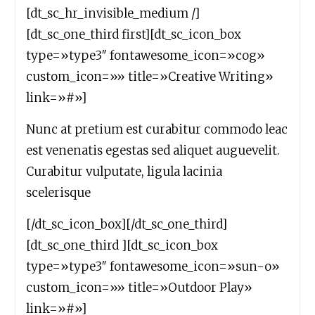
[dt_sc_hr_invisible_medium /]
[dt_sc_one_third first][dt_sc_icon_box
type=»type3″ fontawesome_icon=»cog»
custom_icon=»» title=»Creative Writing»
link=»#»]
Nunc at pretium est curabitur commodo leac
est venenatis egestas sed aliquet auguevelit.
Curabitur vulputate, ligula lacinia
scelerisque
[/dt_sc_icon_box][/dt_sc_one_third]
[dt_sc_one_third ][dt_sc_icon_box
type=»type3″ fontawesome_icon=»sun-o»
custom_icon=»» title=»Outdoor Play»
link=»#»]