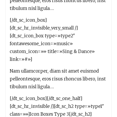
pelleontesque, eros risus rhoncus libero, inst
tibulum nisl ligula….
[/dt_sc_icon_box]
[dt_sc_hr_invisible_very_small /]
[dt_sc_icon_box type=»type2″
fontawesome_icon=»music»
custom_icon=»» title=»Sing & Dance»
link=»#»]
Nam ullamcorper, diam sit amet euismod
pelleontesque, eros risus rhoncus libero, inst
tibulum nisl ligula….
[/dt_sc_icon_box][/dt_sc_one_half]
[dt_sc_hr_invisible /][dt_sc_h2 type=»type1″
class=»»]Icon Boxes Type 3[/dt_sc_h2]