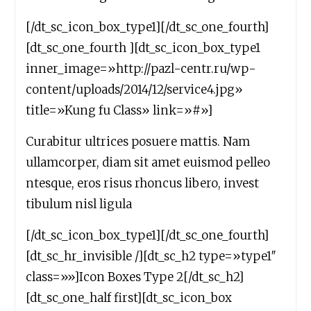
[/dt_sc_icon_box_type1][/dt_sc_one_fourth]
[dt_sc_one_fourth ][dt_sc_icon_box_type1
inner_image=»http://pazl-centr.ru/wp-
content/uploads/2014/12/service4.jpg»
title=»Kung fu Class» link=»#»]
Curabitur ultrices posuere mattis. Nam
ullamcorper, diam sit amet euismod pelleo
ntesque, eros risus rhoncus libero, invest
tibulum nisl ligula
[/dt_sc_icon_box_type1][/dt_sc_one_fourth]
[dt_sc_hr_invisible /][dt_sc_h2 type=»type1″
class=»»]Icon Boxes Type 2[/dt_sc_h2]
[dt_sc_one_half first][dt_sc_icon_box