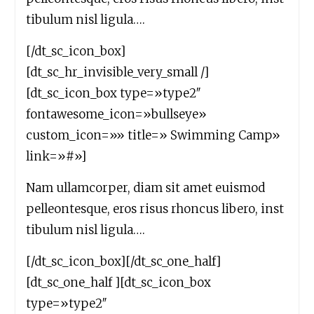
tibulum nisl ligula….
[/dt_sc_icon_box]
[dt_sc_hr_invisible_very_small /]
[dt_sc_icon_box type=»type2″
fontawesome_icon=»bullseye»
custom_icon=»» title=» Swimming Camp»
link=»#»]
Nam ullamcorper, diam sit amet euismod
pelleontesque, eros risus rhoncus libero, inst
tibulum nisl ligula….
[/dt_sc_icon_box][/dt_sc_one_half]
[dt_sc_one_half ][dt_sc_icon_box
type=»type2″