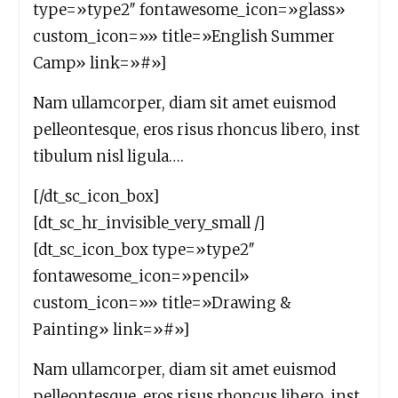
type=»type2″ fontawesome_icon=»glass»
custom_icon=»» title=»English Summer
Camp» link=»#»]
Nam ullamcorper, diam sit amet euismod
pelleontesque, eros risus rhoncus libero, inst
tibulum nisl ligula….
[/dt_sc_icon_box]
[dt_sc_hr_invisible_very_small /]
[dt_sc_icon_box type=»type2″
fontawesome_icon=»pencil»
custom_icon=»» title=»Drawing &
Painting» link=»#»]
Nam ullamcorper, diam sit amet euismod
pelleontesque, eros risus rhoncus libero, inst