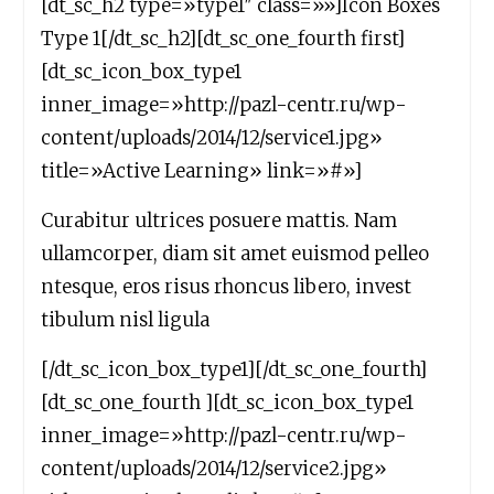
[dt_sc_h2 type=»type1″ class=»»]Icon Boxes
Type 1[/dt_sc_h2][dt_sc_one_fourth first]
[dt_sc_icon_box_type1
inner_image=»http://pazl-centr.ru/wp-
content/uploads/2014/12/service1.jpg»
title=»Active Learning» link=»#»]
Curabitur ultrices posuere mattis. Nam
ullamcorper, diam sit amet euismod pelleo
ntesque, eros risus rhoncus libero, invest
tibulum nisl ligula
[/dt_sc_icon_box_type1][/dt_sc_one_fourth]
[dt_sc_one_fourth ][dt_sc_icon_box_type1
inner_image=»http://pazl-centr.ru/wp-
content/uploads/2014/12/service2.jpg»