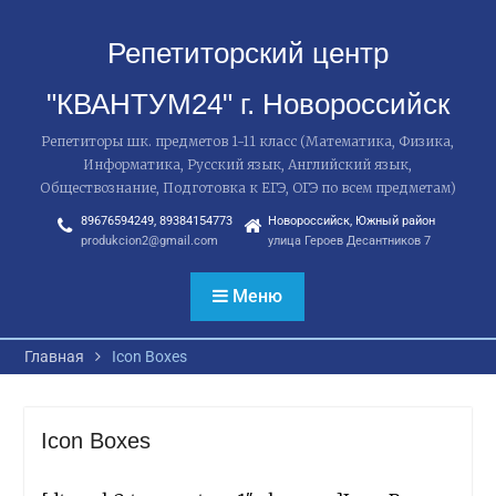
Перейти
к
Репетиторский центр
содержимому
"КВАНТУМ24" г. Новороссийск
Репетиторы шк. предметов 1-11 класс (Математика, Физика,
Информатика, Русский язык, Английский язык,
Обществознание, Подготовка к ЕГЭ, ОГЭ по всем предметам)
89676594249, 89384154773
Новороссийск, Южный район
produkcion2@gmail.com
улица Героев Десантников 7
Меню
Главная
Icon Boxes
Icon Boxes