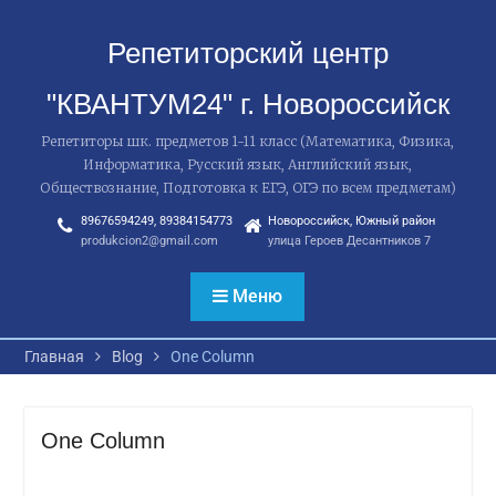
Перейти
к
Репетиторский центр
содержимому
"КВАНТУМ24" г. Новороссийск
Репетиторы шк. предметов 1-11 класс (Математика, Физика,
Информатика, Русский язык, Английский язык,
Обществознание, Подготовка к ЕГЭ, ОГЭ по всем предметам)
89676594249, 89384154773
Новороссийск, Южный район
produkcion2@gmail.com
улица Героев Десантников 7
Меню
Главная
Blog
One Column
One Column