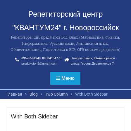
Перейти
к
Репетиторский центр
содержимому
"КВАНТУМ24" г. Новороссийск
Репетиторы шк. предметов 1-11 класс (Математика, Физика,
Информатика, Русский язык, Английский язык,
Обществознание, Подготовка к ЕГЭ, ОГЭ по всем предметам)
89676594249, 89384154773
Новороссийск, Южный район
produkcion2@gmail.com
улица Героев Десантников 7
Меню
Главная
Blog
Two Column
With Both Sidebar
With Both Sidebar